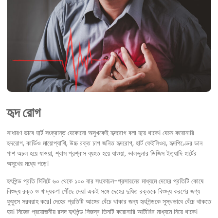
হৃদ রোগ
সাধারণ ভাবে হার্ট সংক্রান্ত যেকোনো অসুখকেই হৃদরোগ বলা হয়ে থাকে। যেমন করোনারি
হৃদরোগ, কার্ডিও মায়োপ্যাথি, উচ্চ রক্ত চাপ জনিত হৃদরোগ, হার্ট ফেইলিওর, হৃদপিণ্ডের ডান
পাশ অচল হয়ে যাওয়া, শ্বাস প্রশ্বাস ব্যহত হয়ে যাওয়া, ভালভুলার ডিজিস ইত্যাদি হার্টের
অসুখের মধ্যে পড়ে।
হৃৎপিন্ড প্রতি মিনিটে ৬০ থেকে ১০০ বার সংকোচন-প্রসারনের মাধ্যমে দেহের প্রতিটি কোষে
বিশুদ্ধ রক্ত ও খাদ্যকণা পৌঁছে দেয়। একই সঙ্গে দেহের দুষিত রক্তকে বিশুদ্ধ করণের জণ্য
ফুফুসে সরবরাহ করে। দেহের প্রতিটি আঙ্গের বেঁচে থাকার জন্য হৃৎপিন্ডকে সুস্থভাবে বেঁচে থাকতে
হয়। নিজের প্রয়োজনীয় রসদ হৃৎপিন্ড নিজস্ব তিনটি করোনারি আর্টারির মাধ্যমে নিয়ে থাকে।