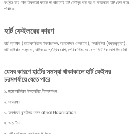
হৃৎপিন্ড তার কাজ ঠিকমতো করতে না পারাকেই হার্ট ফেইলুর বলা হয় যা সহজভাবে হার্ট ফেল নামে
পরিচিত।
হার্ট ফেইলরের কারণ
হার্ট অ্যাটাক (মায়োকার্ডিয়াল ইনফারকশন, আনস্টেবল এনজাইনা), অ্যানিমিয়া (রক্তমূন্যতা),
হার্ট ভাইরাস সংক্রামণ, হাইরয়েড গ্রন্থির রোগ, পেরিকার্ডিয়ামের রোগ সিটেমিক রোগ ইত্যাদি।
যেসব কারণে হার্টের সমস্যা থাকাকালে হার্ট ফেইলর
চরমপর্যায়ে যেতে পারে
১. মায়োকার্ডিয়াল ইসকোমিয়া/ইনফার্কশন
২. সংক্রমন
৩. হৃৎপিন্ডের ছন্দহীনত যেমন atrial Flabrillation
৪. ডাবেটিস
৫. হার্ট ফেইলরের
অপর্যাপ্ত চিকিৎসা