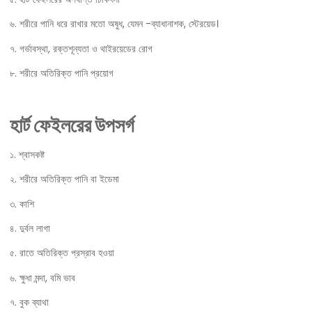
৬. শরীরে পানি ধরে রাখার মতো অষুধ, যেমন -ব্যাধানাশক, স্টেরয়েড।
৭. গর্ভাবস্থা, রক্তশূন্যতা ও থাইরয়েডের রোগ
৮. শরীরে অতিরিক্ত পানি প্রয়োগ
হার্ট ফেইলরের উপসর্গ
১. শ্বাসকষ্ট
২. শরীরে অতিরিক্ত পানি বা ইডেমা
৩. কাশি
৪. দুর্বল লাগা
৫. রাতে অতিরিক্ত প্রস্রাব হওয়া
৬. ক্ষুধা মন্দা, বমি ভাব
৭. বুক ব্যাথা