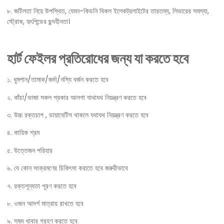
৮. জটিলতা নিয়ে উপস্থিত, যেমন-কিডনি বিকল ইলেকট্রলাইটের তারতম্য, লিভারের সমস্যা,
স্ট্রোক, হৃৎপিন্ডের ছন্দহীনতা।
হার্ট ফেইলর প্রতিরোধের জন্য যা করতে হবে
১. ধুমপান/তামাক/জর্দা/নস্যি বর্জন করতে হবে
২. কাঁচা/ভাজা সকল প্রকার আলগা যাথাযথ নিয়ন্ত্রণ করতে হবে
৩. উচ্চ রক্তচাপ , ডায়াবেটিস থাকলে যথাযথ নিয়ন্ত্রণ করতে হবে
৪. কায়িক শ্রম
৫. উত্তেজন পরিহার
৬. যে কোন সংক্রমণের চিকিৎসা করাতে হবে জরুরীভাবে
৭. রক্তশূন্যতা পূরণ করতে হবে
৮. ওজন আদর্শ মাত্রায় রাখতে হবে
৯. সুষম খাবার গ্রহণ করতে হবে